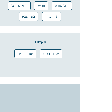
נחל שורק
חריש
חוף הכרמל
הר חברון
באר שבע
סקטור
יסודי בנות
יסודי בנים