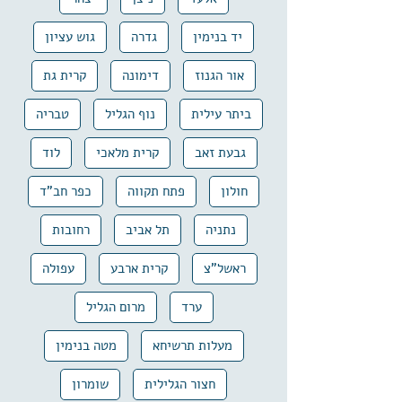
יד בנימין
גדרה
גוש עציון
אור הגנוז
דימונה
קרית גת
ביתר עילית
נוף הגליל
טבריה
גבעת זאב
קרית מלאכי
לוד
חולון
פתח תקווה
כפר חב"ד
נתניה
תל אביב
רחובות
ראשל"צ
קרית ארבע
עפולה
ערד
מרום הגליל
מעלות תרשיחא
מטה בנימין
חצור הגלילית
שומרון