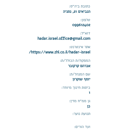
כתובת ביה״ס:
הנביאים 21, נתניה
טלפון:
099612402
דוא״ל:
hadar.israel.office@gmail.com
אתר אינטרנט:
https://www.zhl.co.il/hadar-israel/
המפקח/ת הכולל/ת:
אברהם קרקובר
שם המנהל/ת:
יוסף שוקרון
כיתות חינוך מיוחד:
1
גן ממ״ח מזין:
כן
תנועת נוער:
ועד הורים: