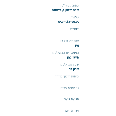
כתובת ביה״ס:
שדה יצחק 1, דימונה
טלפון:
052-382-0475
דוא״ל:
אתר אינטרנט:
אין
המפקח/ת הכולל/ת:
פייגי כהן
שם המנהל/ת:
שרון זר
כיתות חינוך מיוחד:
גן ממ״ח מזין:
תנועת נוער:
ועד הורים: