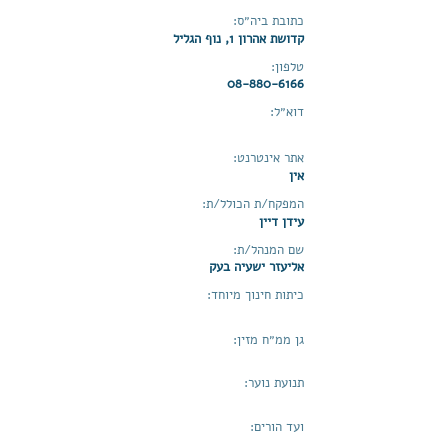
כתובת ביה״ס:
קדושת אהרון 1, נוף הגליל
טלפון:
08-880-6166
דוא״ל:
אתר אינטרנט:
אין
המפקח/ת הכולל/ת:
עידן דיין
שם המנהל/ת:
אליעזר ישעיה בעק
כיתות חינוך מיוחד:
גן ממ״ח מזין:
תנועת נוער:
ועד הורים: