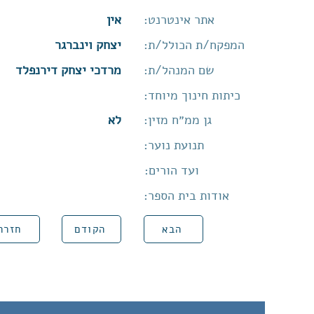
אתר אינטרנט:
אין
המפקח/ת הכולל/ת:
יצחק וינברגר
שם המנהל/ת:
מרדכי יצחק דירנפלד
כיתות חינוך מיוחד:
גן ממ״ח מזין:
לא
תנועת נוער:
ועד הורים:
אודות בית הספר:
הבא
הקודם
חזרה