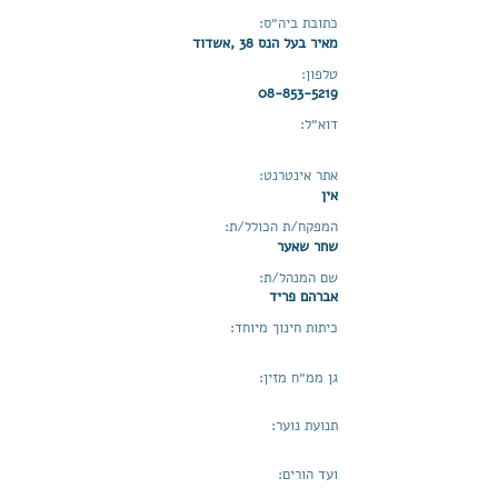
כתובת ביה״ס:
מאיר בעל הנס 38 ,אשדוד
טלפון:
08-853-5219
דוא״ל:
אתר אינטרנט:
אין
המפקח/ת הכולל/ת:
שחר שאער
שם המנהל/ת:
אברהם פריד
כיתות חינוך מיוחד:
גן ממ״ח מזין:
תנועת נוער:
ועד הורים: