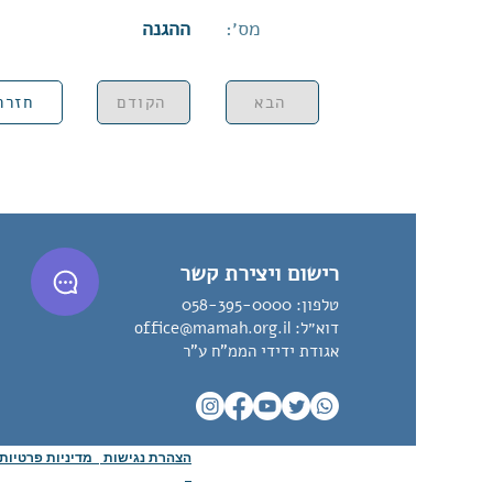
מס׳:
ההגנה
הבא
הקודם
חזרה
רישום ויצירת קשר
טלפון:
058-395-0000
דוא״ל:
office@mamah.org.il
אגודת ידידי הממ"ח ע"ר
הצהרת נגישות
מדיניות פרטיו