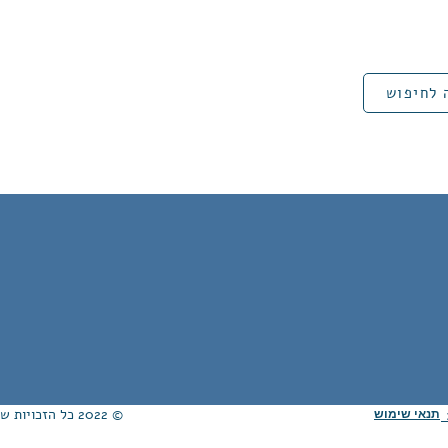
 לחיפוש
© 2022 כל הזכויות שמורות לאגודת ידידי הממ״ח ע"ר. Proudly created with
תנאי שימוש
ת