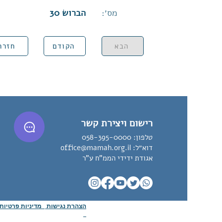
מס׳:
הברוש 30
הבא
הקודם
חזרה
רישום ויצירת קשר
טלפון:
058-395-0000
דוא״ל:
office@mamah.org.il
אגודת ידידי הממ"ח ע"ר
הצהרת נגישות
מדיניות פרטיו