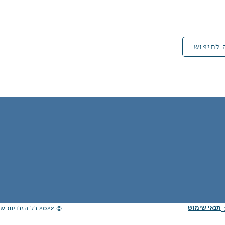
 לחיפוש
© 2022 כל הזכויות שמורות לאגודת ידידי הממ״ח ע"ר. Proudly created with
תנאי שימוש
ת