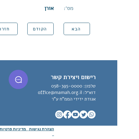
מס׳:
אורן
הבא
הקודם
חזרה
רישום ויצירת קשר
טלפון:
058-395-0000
דוא״ל:
office@mamah.org.il
אגודת ידידי הממ"ח ע"ר
הצהרת נגישות
מדיניות פרטיו