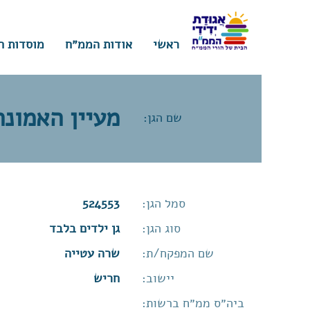
ראשי
אודות הממ״ח
מוסדות ח
מעיין האמונה
שם הגן:
סמל הגן:
524553
סוג הגן:
גן ילדים בלבד
שם המפקח/ת:
שרה עטייה
יישוב:
חריש
ביה״ס ממ״ח ברשות: