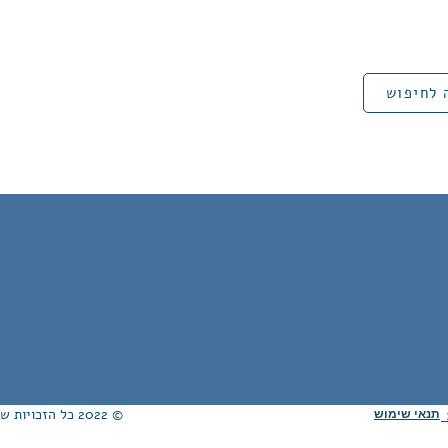
 לחיפוש
© 2022 כל הזכויות שמורות לאגודת ידידי הממ״ח ע"ר. Proudly created with
תנאי שימוש
ת