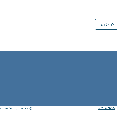
 לחיפוש
© 2022 כל הזכויות שמורות לאגודת ידידי הממ״ח ע"ר. Proudly created with
תנאי שימוש
ת