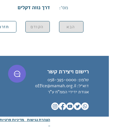
מס׳:
דרך נווה דקלים
הבא
הקודם
חזרה
רישום ויצירת קשר
טלפון:
058-395-0000
דוא״ל:
office@mamah.org.il
אגודת ידידי הממ"ח ע"ר
הצהרת נגישות
מדיניות פרטיו