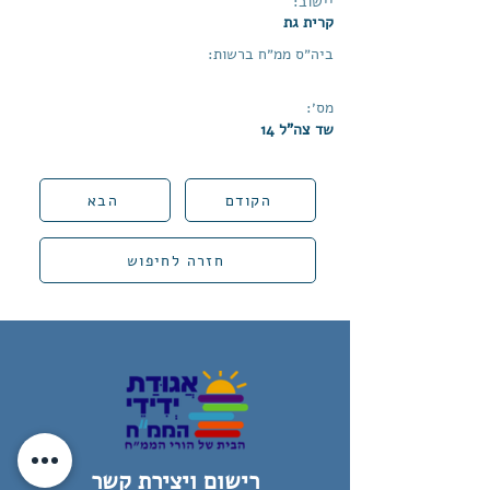
יישוב:
קרית גת
ביה״ס ממ״ח ברשות:
מס׳:
שד צה"ל 14
הקודם
הבא
חזרה לחיפוש
רישום ויצירת קשר