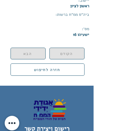
יישוב:
ראשון לציון
ביה״ס ממ״ח ברשות:
מס׳:
ישעיהו 16
הקודם
הבא
חזרה לחיפוש
רישום ויצירת קשר