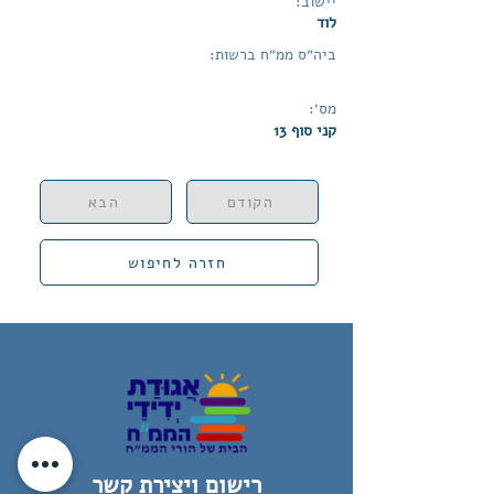
יישוב:
לוד
ביה״ס ממ״ח ברשות:
מס׳:
קני סוף 13
הקודם
הבא
חזרה לחיפוש
רישום ויצירת קשר