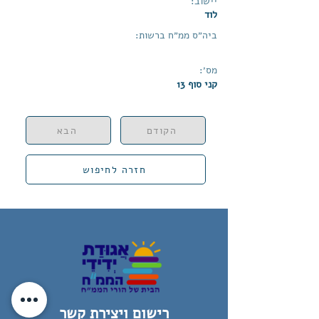
יישוב:
לוד
ביה״ס ממ״ח ברשות:
מס׳:
קני סוף 13
הקודם
הבא
חזרה לחיפוש
רישום ויצירת קשר