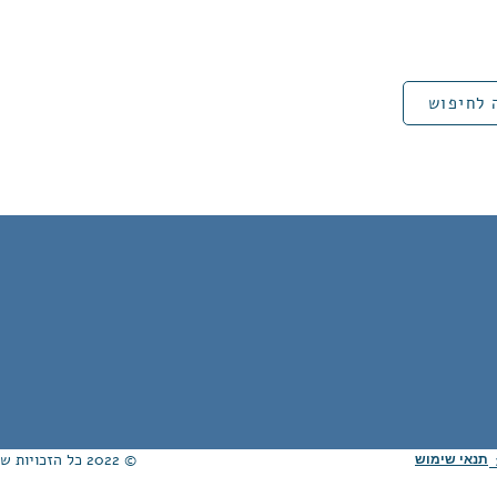
 לחיפוש
© 2022 כל הזכויות שמורות לאגודת ידידי הממ״ח ע"ר. Proudly created with
תנאי שימוש
ת