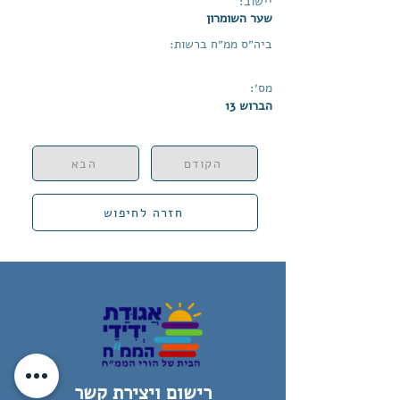
יישוב:
שער השומרון
ביה״ס ממ״ח ברשות:
מס׳:
הברוש 13
הקודם
הבא
חזרה לחיפוש
רישום ויצירת קשר