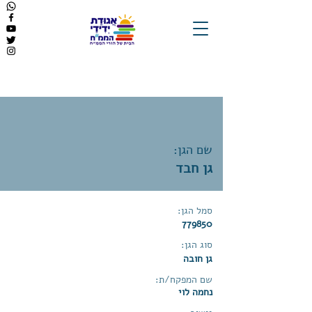
שם הגן:
גן חבד
סמל הגן:
779850
סוג הגן:
גן חובה
שם המפקח/ת:
נחמה לוי