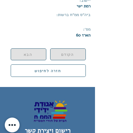
יישוב:
רמת ישי
ביה״ס ממ״ח ברשות:
מס׳:
הארז 60
הקודם
הבא
חזרה לחיפוש
רישום ויצירת קשר