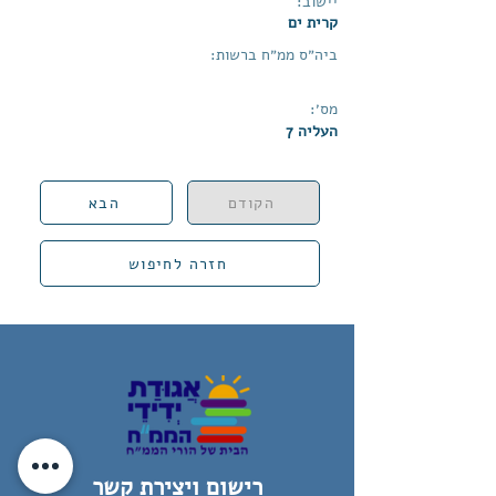
יישוב:
קרית ים
ביה״ס ממ״ח ברשות:
מס׳:
העליה 7
הקודם
הבא
חזרה לחיפוש
רישום ויצירת קשר