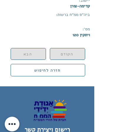
יישוב:
קדימה-צורן
ביה״ס ממ״ח ברשות:
מס׳:
ויתקין 120
הקודם
הבא
חזרה לחיפוש
רישום ויצירת קשר