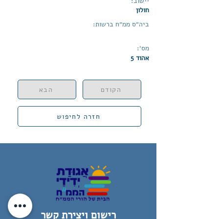
יישוב:
חולון
ביה״ס ממ״ח ברשות:
מס׳:
אהוד 5
הקודם
הבא
חזרה לחיפוש
רישום ויצירת קשר