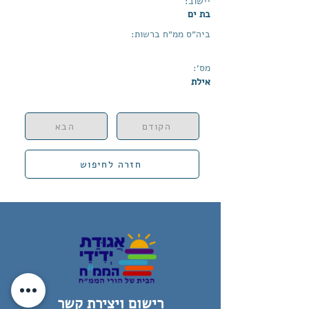
יישוב:
בת ים
ביה״ס ממ״ח ברשות:
מס׳:
אילת
הקודם
הבא
חזרה לחיפוש
רישום ויצירת קשר